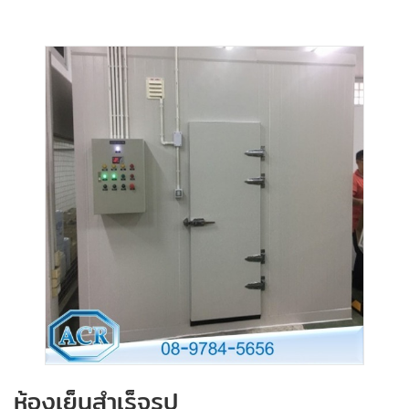
ห้องเย็นสําเร็จรูป