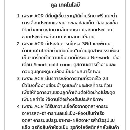
คูล เทคโนโลยี
เพราะ ACR มีทีมผู้เชี่ยวชาญให้คำปรึกษาฟรี แนะนำ
การเลือกประเภทและขนาดของห้องเย็น-ห้องแช่แข็ง
ได้อย่างเหมาะสมตามลักษณะงานและงบประมาณ
ช่วยประหยัดพลังงาน ช่วยลดค่าใช้จ่าย
เพราะ ACR มีประสบการณ์ตรง 30ปี และพัฒนา
ด้านเทคโนโลยีอย่างต่อเนื่องในด้านอุตสาหกรรมห้อง
เย็น-เครื่องทำความเย็น ติดตั้งระบบ Network แจ้ง
เตือน Smart cold room ดูสถานะการทำงานและ
ควบคุมอุณหภูมิในห้องเย็นผ่านสมาร์ทโฟน
เพราะ ACR มีบริการหลังการขายที่รวดเร็ว 24
ชั่วโมงทั้งงานซ่อมบำรุงและด้านอะไหล่ที่ครบถ้วน
เพื่อให้กิจการงานของลูกค้าเดินต่อได้อย่างไม่สะดุด
เพิ่มผลกำไร ใช้งานได้อย่างเต็มประสิทธิภาพ
เพราะ ACR ได้รับความเชื่อถือจากอุตสาหกรรม
อาหารสด-อาหารทะเลแช่แข็ง-ห้องเย็นท่าเรือ
อุตสาหกรรมแปรรูปอาหาร-ผลิตอาหารสำเร็จรูปแช่
แข็ง ธุรกิจสินค้าห้องเย็น ธุรกิจโลจิสติกส์คลังสินค้า