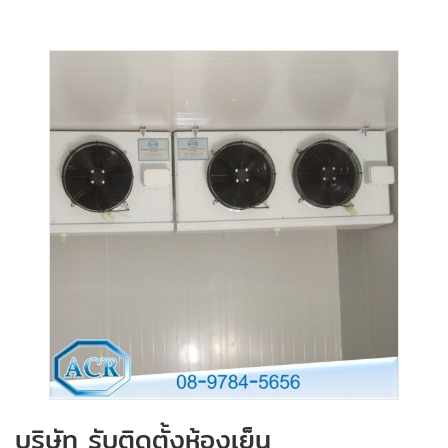
บริษัท รับติดตั้งห้องเย็น