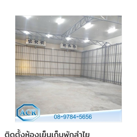
ติดตั้งห้องเย็นเก็บพักลำไย