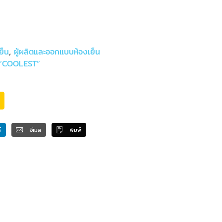
ย็น
,
ผู้ผลิตและออกแบบห้องเย็น
์ “COOLEST”
์
อีเมล
พิมพ์