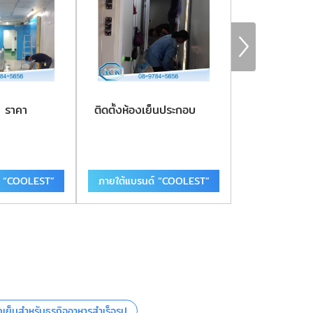
น ราคา
ติดตั้งห้องเย็นประกอบ
ห้องเย็นสําเร็
์ “COOLEST”
ภายใต้แบรนด์ “COOLEST”
ภายใต้แบรนด
องเย็นสำหรับธุรกิจอาหารสำเร็จรูป