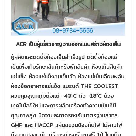
ACR เป็นผู้เชี่ยวชาญงานออกแบบสร้างห้องเย็น
ผู้ผลิตและติดตั้งห้องเย็นสำเร็จรูป ติดตั้งห้องแช่
เย็นเพื่อเก็บรักษาสินค้าหรือพักสินค้า ห้องเก็บสินค้า
แช่แข็ง ห้องแช่แข็งลมเย็นจัด ห้องแช่เย็นเฉียบพลัน
ห้องช็อคอาหารแช่แข็ง แบรนด์ THE COOLEST
ควบคุมอุณหภูมิตั้งแต่ -40°C ถึง +18°C ด้วย
เทคโนโลยี่ใหม่และการผลิตเครื่องทำความเย็นที่มี
คุณภาพสูง มีความสะอาดรองรับมาตรฐานสากล
GMP และ HACCP แผ่นฉนวนป้องกันไฟ-ไม่ลามไฟ
มีความปลอดภัย บริการบำรุงรักษาฟรี 1ปี โดยทีม